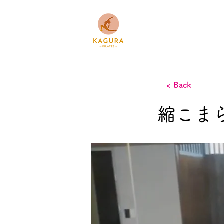
Home
Abou
< Back
縮こま