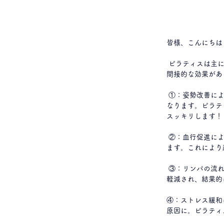
皆様、こんにちは
 ピラティスは主に体幹を鍛えるエクササイズですが、姿勢改善や血行促進などを通じて、お顔のたるみにも
間接的な効果があ
 ①：姿勢改善によるフェイスラインの引き上げ 姿勢が悪いと、首や顎まわりに脂肪やむくみがたまりやすく
なります。ピラテ
スッキリします！
 ②：血行促進による肌のハリUP ピラティスでは深い呼吸を意識するので、酸素が全身にしっかり行き渡り
ます。これにより
 ③：リンパの流れ改善によるむくみ解消 筋肉を動かすことでリンパの流れもスムーズに。顔や首のむくみが
軽減され、結果的
④：ストレス緩和
原因に。ピラティ